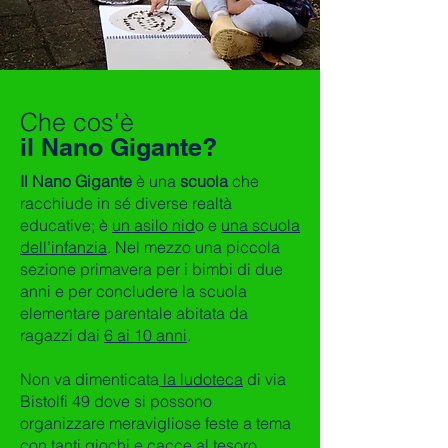
Che cos'è
il Nano Gigante?
Il Nano Gigante
è una
scuola
che
racchiude in sé diverse realtà
educative; è
un asilo nid
o e
una scuola
dell’infanzia
. Nel mezzo una piccola
sezione primavera per i bimbi di due
anni e per concludere la scuola
elementare parentale abitata da
ragazzi dai
6 ai 10 anni
.
Non va dimenticata
la ludoteca
di via
Bistolfi 49 dove si possono
organizzare meravigliose feste a tema
con tanti giochi e cacce al tesoro.