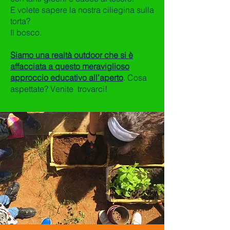
E volete sapere la nostra ciliegina sulla
torta?
Il bosco.
Siamo una realtà outdoor che si è
affacciata a questo meraviglioso
approccio educativo all’aperto
. Cosa
aspettate? Venite trovarci!